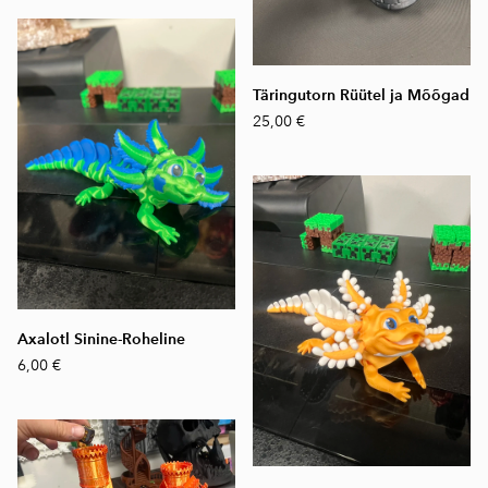
Täringutorn Rüütel ja Mõõgad
25,00 €
Axalotl Sinine-Roheline
6,00 €