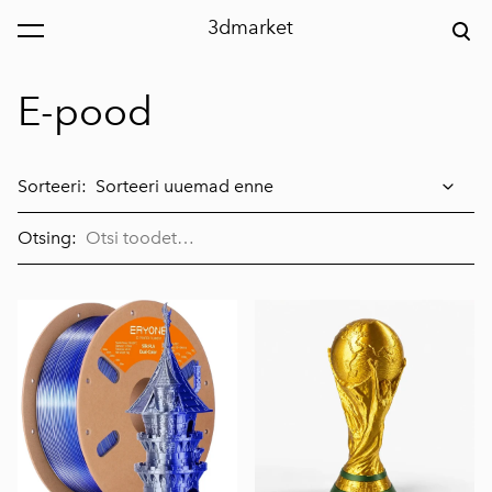
3dmarket
lisati ostukorvi.
Vaata ostukorvi
E-pood
Sorteeri:
Otsing: