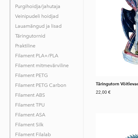
Purgihoidja/jahutaja
Veinipudeli hoidjad
Lauamängud ja lisad
Täringutornid
Praktiline
Filament PLA+/PLA
Filament mitmevärviline
Filament PETG
Täringutorn Võitlev
Filament PETG Carbon
22,00 €
Filament ABS
Filament TPU
Filament ASA
Filament Silk
Filament Filalab