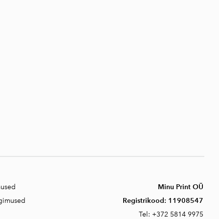
mused
Minu Print OÜ
ngimused
Registrikood:
11908547
Tel:
+372 5814 9975