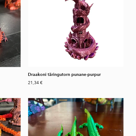
Draakoni täringutorn punane-purpur
21,34 €