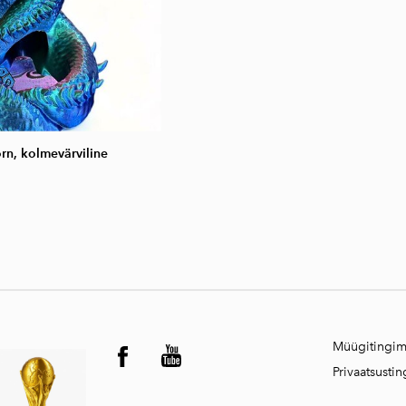
rn, kolmevärviline
Müügitingi
Privaatsusti