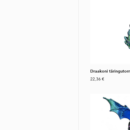
Draakoni täringutorn
22,36 €