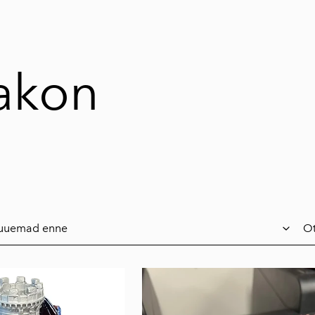
akon
Ot