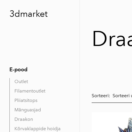
3dmarket
Dra
E-pood
Outlet
Filamentoutlet
Sorteeri:
Pliiatsitops
Mänguasjad
Draakon
Kõrvaklappide hoidja