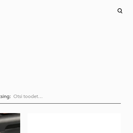
lisati ostukorvi.
Vaata ostukorvi
sing: