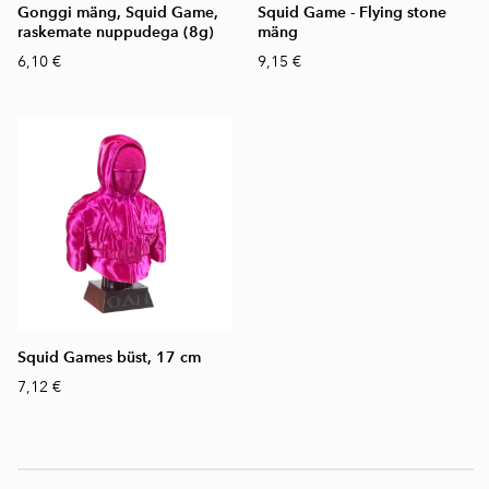
Gonggi mäng, Squid Game,
Squid Game - Flying stone
raskemate nuppudega (8g)
mäng
6,10 €
9,15 €
Squid Games büst, 17 cm
7,12 €