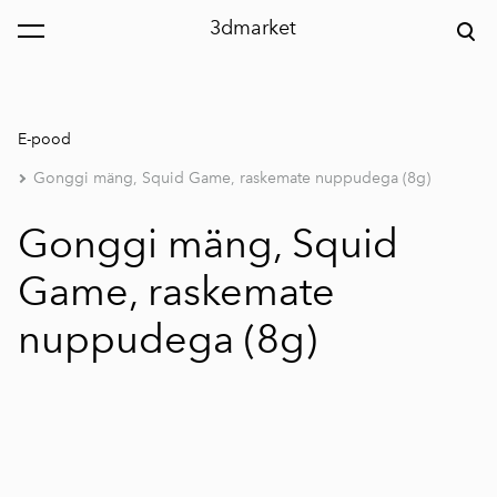
3dmarket
lisati ostukorvi.
Vaata ostukorvi
E-pood
Gonggi mäng, Squid Game, raskemate nuppudega (8g)
Gonggi mäng, Squid
Game, raskemate
nuppudega (8g)