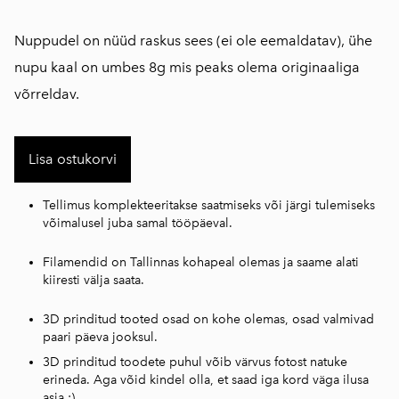
Nuppudel on nüüd raskus sees (ei ole eemaldatav), ühe
nupu kaal on umbes 8g mis peaks olema originaaliga
võrreldav.
Lisa ostukorvi
Tellimus komplekteeritakse saatmiseks või järgi tulemiseks
võimalusel juba samal tööpäeval.
Filamendid on Tallinnas kohapeal olemas ja saame alati
kiiresti välja saata.
3D prinditud tooted osad on kohe olemas, osad valmivad
paari päeva jooksul.
3D prinditud toodete puhul võib värvus fotost natuke
erineda. Aga võid kindel olla, et saad iga kord väga ilusa
asja :)