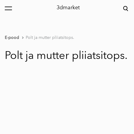
3dmarket
lisati ostukorvi.
Vaata ostukorvi
E-pood
Polt ja mutter pliiatsitops.
Polt ja mutter pliiatsitops.
1 / 5