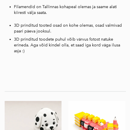
Filamendid on Tallinnas kohapeal olemas ja saame alati
kiiresti välja saata.
3D prinditud tooted osad on kohe olemas, osad valmivad
paari päeva jooksul.
3D prinditud toodete puhul võib värvus fotost natuke
erineda. Aga võid kindel olla, et saad iga kord väga ilusa
asja :)