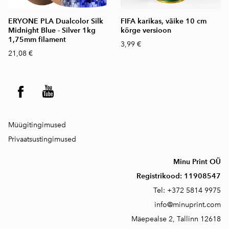
ERYONE PLA Dualcolor Silk
FIFA karikas, väike 10 cm
Midnight Blue - Silver 1kg
kõrge versioon
1,75mm filament
3,99 €
21,08 €
Müügitingimused
Privaatsustingimused
Minu Print OÜ
Registrikood:
11908547
Tel:
+372 5814 9975
info@minuprint.com
Mäepealse 2, T
allinn 12618