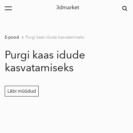
3dmarket
lisati ostukorvi.
Vaata ostukorvi
E-pood
Purgi kaas idude kasvatamiseks
Purgi kaas idude
kasvatamiseks
Läbi müüdud