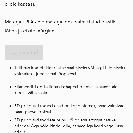
ei ole kaasas).
Materjal: PLA - bio materjalidest valmistatud plastik. Ei
lõhna ja ei ole mürgine.
Läbi müüdud
Tellimus komplekteeritakse saatmiseks või järgi tulemiseks
võimalusel juba samal tööpäeval.
Filamendid on Tallinnas kohapeal olemas ja saame alati
kiiresti välja saata.
3D prinditud tooted osad on kohe olemas, osad valmivad
paari päeva jooksul.
3D prinditud toodete puhul võib värvus fotost natuke
erineda. Aga võid kindel olla, et saad iga kord väga ilusa
asja :)