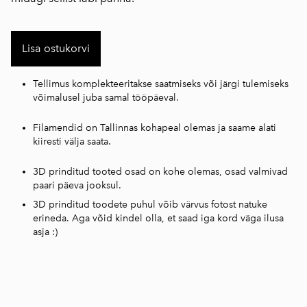
Lisa ostukorvi
Tellimus komplekteeritakse saatmiseks või järgi tulemiseks
võimalusel juba samal tööpäeval.
Filamendid on Tallinnas kohapeal olemas ja saame alati
kiiresti välja saata.
3D prinditud tooted osad on kohe olemas, osad valmivad
paari päeva jooksul.
3D prinditud toodete puhul võib värvus fotost natuke
erineda. Aga võid kindel olla, et saad iga kord väga ilusa
asja :)