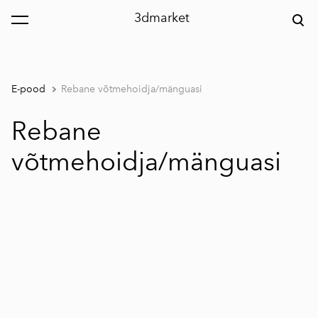
3dmarket
lisati ostukorvi.
Vaata ostukorvi
E-pood
Rebane võtmehoidja/mänguasi
Rebane
võtmehoidja/mänguasi
1 / 4