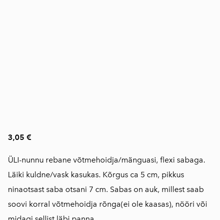
3,05 €
ÜLI-nunnu rebane võtmehoidja/mänguasi, flexi sabaga.
Läiki kuldne/vask kasukas. Kõrgus ca 5 cm, pikkus
ninaotsast saba otsani 7 cm. Sabas on auk, millest saab
soovi korral võtmehoidja rõnga(ei ole kaasas), nööri või
midagi sellist läbi panna.